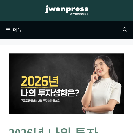
컨
텐
츠
메뉴
로
건
너
뛰
기
2026년 나의 투자