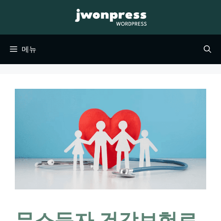
컨
텐
츠
메뉴
로
건
너
뛰
기
무소득자 건강보험료