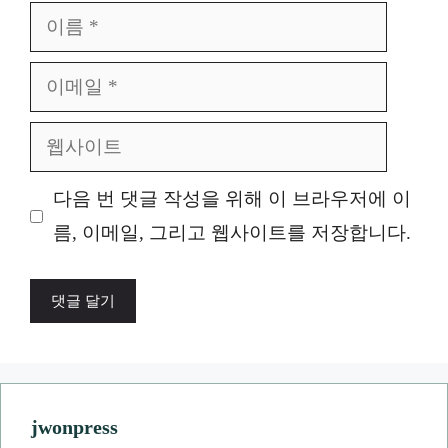
이
름
이
메
웹
일
사
다음 번 댓글 작성을 위해 이 브라우저에 이
이
름, 이메일, 그리고 웹사이트를 저장합니다.
트
jwonpress