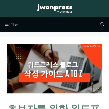
컨
텐
츠
메뉴
로
건
너
뛰
기
초보자를 위한 워드프