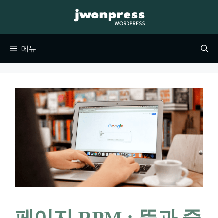
컨
텐
츠
메뉴
로
건
너
뛰
기
페이지 RPM : 뜻과 중